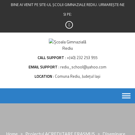
Skip
BINE AI VENIT PE SITE-UL ȘCOLII GIMNAZIALE REDIU. URMAREȘTE-NE
to
SI PE:
content
CALL SUPPORT
+(40) 232 253 955
EMAIL SUPPORT
rediu_school@yahoo.com
LOCATION
Comuna Rediu, Județul Iași
Home
>
Proiectul ACREDITARE ERASMUS
>
Diseminare