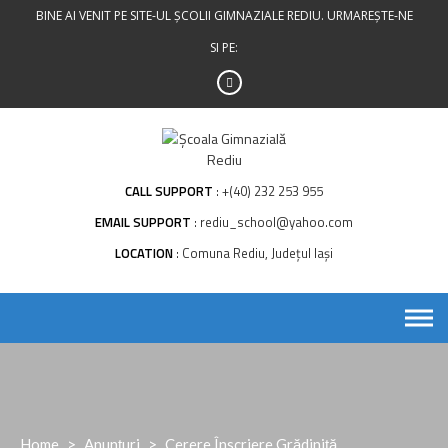
Skip
BINE AI VENIT PE SITE-UL ȘCOLII GIMNAZIALE REDIU. URMAREȘTE-NE
to
SI PE:
content
CALL SUPPORT
+(40) 232 253 955
EMAIL SUPPORT
rediu_school@yahoo.com
LOCATION
Comuna Rediu, Județul Iași
Home
>
Anunțuri
>
Cerere Înscriere Grădiniță