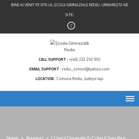
Skip
BINE AI VENIT PE SITE-UL ȘCOLII GIMNAZIALE REDIU. URMAREȘTE-NE
to
SI PE:
content
CALL SUPPORT
+(40) 232 253 955
EMAIL SUPPORT
rediu_school@yahoo.com
LOCATION
Comuna Rediu, Județul Iași
Home
>
Anunțuri
>
Criterii Generale Si Criterii Specifice